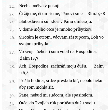
Nech spočíva v pokoji.
Či žijeme, či umrieme, Pánovi sme. Rím.14-8
Blahoslavení sú, ktorí v Pánu umierajú.
V dome môjho otca je mnoho príbytkov.
Sirotám je otcom, vdovám zástupcom, Boh vo
svojom príbytku.
Vo svojej úzkosti som volal na Hospodina.
Žalm 18,7
Ach, Hospodine, zachráň moju dušu. Žalm
116,4
Prišla hodina, srdce prestalo biť, nebolo lieku,
aby som mohla žiť.
Pane, nebuď mi sudcom, ale spasiteľom.
Otče, do Tvojich rúk porúčam dušu svoju.