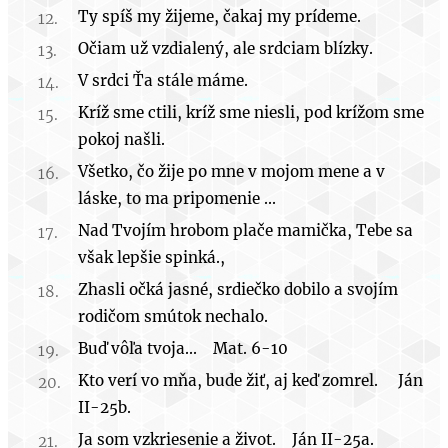
Ty spíš my žijeme, čakaj my prídeme.
Očiam už vzdialený, ale srdciam blízky.
V srdci Ťa stále máme.
Kríž sme ctili, kríž sme niesli, pod krížom sme
pokoj našli.
Všetko, čo žije po mne v mojom mene a v
láske, to ma pripomenie ...
Nad Tvojím hrobom plače mamička, Tebe sa
však lepšie spinká.,
Zhasli očká jasné, srdiečko dobilo a svojím
rodičom smútok nechalo.
Buď vôľa tvoja... Mat. 6-10
Kto verí vo mňa, bude žiť, aj keď zomrel. Ján
II-25b.
Ja som vzkriesenie a život. Ján II-25a.