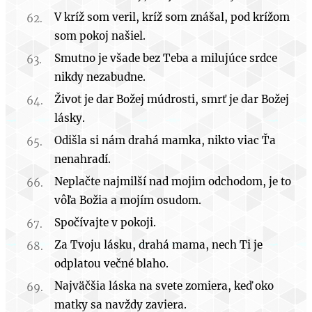
V kríž som veril, kríž som znášal, pod krížom
som pokoj našiel.
Smutno je všade bez Teba a milujúce srdce
nikdy nezabudne.
Život je dar Božej múdrosti, smrť je dar Božej
lásky.
Odišla si nám drahá mamka, nikto viac Ťa
nenahradí.
Neplačte najmilší nad mojim odchodom, je to
vôľa Božia a mojím osudom.
Spočívajte v pokoji.
Za Tvoju lásku, drahá mama, nech Ti je
odplatou večné blaho.
Najväčšia láska na svete zomiera, keď oko
matky sa navždy zaviera.