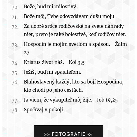
Bože, buď mi milostivý.
Bože môj, Tebe odovzdávam dušu moju.
Za dobré srdce rodičovské na svete náhrady
niet, preto je také bolestivé, keď rodičov niet.
Hospodin je mojím svetlom a spásou. Žalm
27
Kristus život náš. Kol.3,5
Ježiš, buď mi spasiteľom.
Blahoslavený každý, kto sa bojí Hospodina,
kto chodí po jeho cestách.
Ja viem, že vykupiteľ môj žije. Job 19,25
Spočívaj v pokoji.
>> FOTOGRAFIE <<