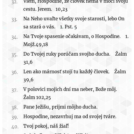
Viem, Hospodine, že človek nemá v moci svoju
cestu. Jerem. 10,23
Na Neho uvaľte všetky svoje starosti, lebo On
sa stará o vás. 1. Pst. 5
Na Tvoje spasenie očakávam, o Hospodine. 1.
Mojž.49,18
Do Tvojej ruky porúčam svojho ducha. Žalm
31,6
Len ako márnosť stojí tu každý človek. Žalm
39,6
V polovici mojich dní ma neber, Bože môj.
Žalm 102,25
Pane Ježišu, prijmi môjho ducha.
Hospodine, nezavrhuj ma od svojej tváre.
Tvoj pokoj, náš žiaľ!