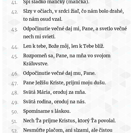
Spí sladko maličký (maličká).
Slzy v očiach, v srdci žiaľ, čo nám bolo drahé,
to nám osud vzal.
Odpočinutie večné daj mi, Pane, a svetlo večné
nech mi svieti.
Len k tebe, Bože môj, len k Tebe blíž.
Rozpomeň sa, Pane, na mňa vo svojom
Kráľovstve.
Odpočinutie večné daj mu, Pane.
Pane Ježišu Kriste, prijmi moju dušu.
Svätá Mária, oroduj za mňa.
Svätá rodina, oroduj na nás.
Spomíname s láskou.
Nech Ťa príjme Kristus, ktorý Ťa povolal.
Nesmúťte plačom, ani slzami, ale čistou