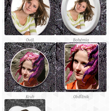
Ovál
Bohémia
Kruh
Obdĺžnik