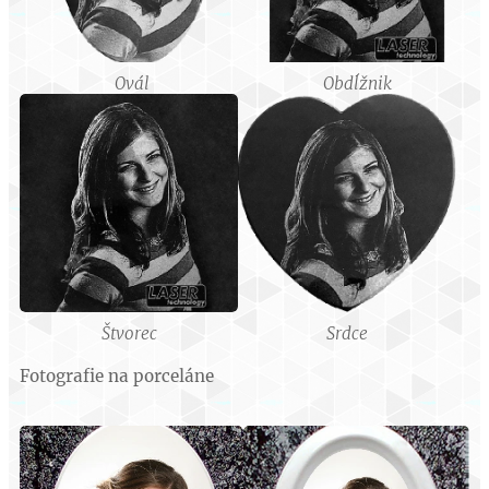
Ovál
Obdĺžnik
Štvorec
Srdce
Fotografie na porceláne